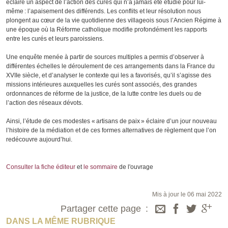
éclaire un aspect de l’action des curés qui n’a jamais été étudié pour lui-
même : l’apaisement des différends. Les conflits et leur résolution nous
plongent au cœur de la vie quotidienne des villageois sous l’Ancien Régime à
une époque où la Réforme catholique modifie profondément les rapports
entre les curés et leurs paroissiens.
Une enquête menée à partir de sources multiples a permis d’observer à
différentes échelles le déroulement de ces arrangements dans la France du
XVIIe siècle, et d’analyser le contexte qui les a favorisés, qu’il s’agisse des
missions intérieures auxquelles les curés sont associés, des grandes
ordonnances de réforme de la justice, de la lutte contre les duels ou de
l’action des réseaux dévots.
Ainsi, l’étude de ces modestes « artisans de paix » éclaire d’un jour nouveau
l’histoire de la médiation et de ces formes alternatives de règlement que l’on
redécouvre aujourd’hui.
Consulter la fiche éditeur
et
le sommaire
de l'ouvrage
Mis à jour le 06 mai 2022
Partager cette page
DANS LA MÊME RUBRIQUE