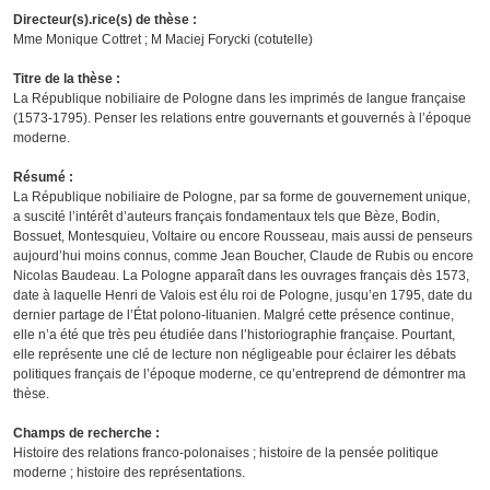
Directeur(s).rice(s) de thèse :
Mme Monique Cottret ; M Maciej Forycki (cotutelle)
Titre de la thèse :
La République nobiliaire de Pologne dans les imprimés de langue française
(1573-1795). Penser les relations entre gouvernants et gouvernés à l’époque
moderne.
Résumé :
La République nobiliaire de Pologne, par sa forme de gouvernement unique,
a suscité l’intérêt d’auteurs français fondamentaux tels que Bèze, Bodin,
Bossuet, Montesquieu, Voltaire ou encore Rousseau, mais aussi de penseurs
aujourd’hui moins connus, comme Jean Boucher, Claude de Rubis ou encore
Nicolas Baudeau. La Pologne apparaît dans les ouvrages français dès 1573,
date à laquelle Henri de Valois est élu roi de Pologne, jusqu’en 1795, date du
dernier partage de l’État polono-lituanien. Malgré cette présence continue,
elle n’a été que très peu étudiée dans l’historiographie française. Pourtant,
elle représente une clé de lecture non négligeable pour éclairer les débats
politiques français de l’époque moderne, ce qu’entreprend de démontrer ma
thèse.
Champs de recherche :
Histoire des relations franco-polonaises ; histoire de la pensée politique
moderne ; histoire des représentations.