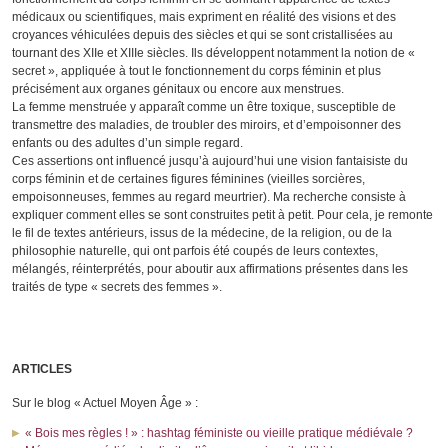
médicaux ou scientifiques, mais expriment en réalité des visions et des
croyances véhiculées depuis des siècles et qui se sont cristallisées au
tournant des XIIe et XIIIe siècles. Ils développent notamment la notion de «
secret », appliquée à tout le fonctionnement du corps féminin et plus
précisément aux organes génitaux ou encore aux menstrues.
La femme menstruée y apparaît comme un être toxique, susceptible de
transmettre des maladies, de troubler des miroirs, et d’empoisonner des
enfants ou des adultes d’un simple regard.
Ces assertions ont influencé jusqu’à aujourd’hui une vision fantaisiste du
corps féminin et de certaines figures féminines (vieilles sorcières,
empoisonneuses, femmes au regard meurtrier). Ma recherche consiste à
expliquer comment elles se sont construites petit à petit. Pour cela, je remonte
le fil de textes antérieurs, issus de la médecine, de la religion, ou de la
philosophie naturelle, qui ont parfois été coupés de leurs contextes,
mélangés, réinterprétés, pour aboutir aux affirmations présentes dans les
traités de type « secrets des femmes ».
ARTICLES
Sur le blog « Actuel Moyen Âge » :
« Bois mes règles ! » : hashtag féministe ou vieille pratique médiévale ?