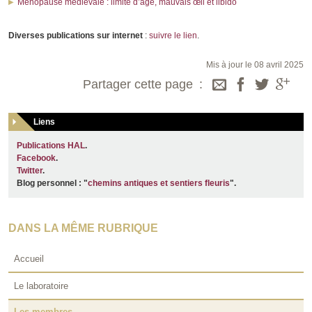
Ménopause médiévale : limite d’âge, mauvais œil et libido
Diverses publications sur internet
:
suivre le lien
.
Mis à jour le 08 avril 2025
Partager cette page
Liens
Publications HAL
.
Facebook
.
Twitter
.
Blog personnel : "
chemins antiques et sentiers fleuris
".
DANS LA MÊME RUBRIQUE
Accueil
Le laboratoire
Les membres