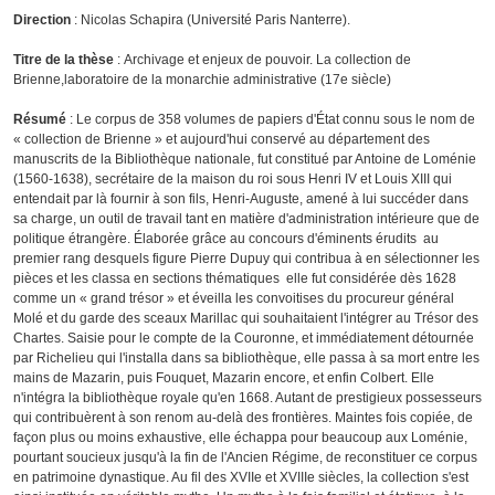
Direction
: Nicolas Schapira (Université Paris Nanterre).
Titre de la thèse
: Archivage et enjeux de pouvoir. La collection de
Brienne,laboratoire de la monarchie administrative (17e siècle)
Résumé
: Le corpus de 358 volumes de papiers d'État connu sous le nom de
« collection de Brienne » et aujourd'hui conservé au département des
manuscrits de la Bibliothèque nationale, fut constitué par Antoine de Loménie
(1560-1638), secrétaire de la maison du roi sous Henri IV et Louis XIII qui
entendait par là fournir à son fils, Henri-Auguste, amené à lui succéder dans
sa charge, un outil de travail tant en matière d'administration intérieure que de
politique étrangère. Élaborée grâce au concours d'éminents érudits  au
premier rang desquels figure Pierre Dupuy qui contribua à en sélectionner les
pièces et les classa en sections thématiques  elle fut considérée dès 1628
comme un « grand trésor » et éveilla les convoitises du procureur général
Molé et du garde des sceaux Marillac qui souhaitaient l'intégrer au Trésor des
Chartes. Saisie pour le compte de la Couronne, et immédiatement détournée
par Richelieu qui l'installa dans sa bibliothèque, elle passa à sa mort entre les
mains de Mazarin, puis Fouquet, Mazarin encore, et enfin Colbert. Elle
n'intégra la bibliothèque royale qu'en 1668. Autant de prestigieux possesseurs
qui contribuèrent à son renom au-delà des frontières. Maintes fois copiée, de
façon plus ou moins exhaustive, elle échappa pour beaucoup aux Loménie,
pourtant soucieux jusqu'à la fin de l'Ancien Régime, de reconstituer ce corpus
en patrimoine dynastique. Au fil des XVIIe et XVIIIe siècles, la collection s'est