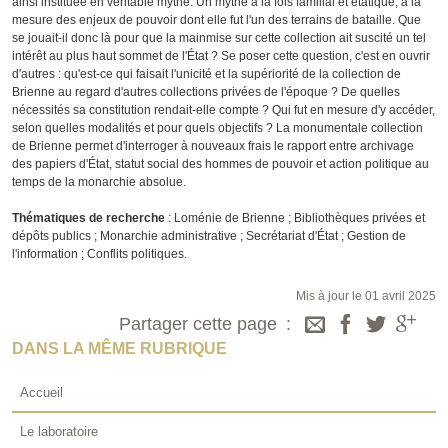
ainsi instituée en véritable mythe. Un mythe à la fois familial et étatique, à la
mesure des enjeux de pouvoir dont elle fut l'un des terrains de bataille. Que
se jouait-il donc là pour que la mainmise sur cette collection ait suscité un tel
intérêt au plus haut sommet de l'État ? Se poser cette question, c'est en ouvrir
d'autres : qu'est-ce qui faisait l'unicité et la supériorité de la collection de
Brienne au regard d'autres collections privées de l'époque ? De quelles
nécessités sa constitution rendait-elle compte ? Qui fut en mesure d'y accéder,
selon quelles modalités et pour quels objectifs ? La monumentale collection
de Brienne permet d'interroger à nouveaux frais le rapport entre archivage
des papiers d'État, statut social des hommes de pouvoir et action politique au
temps de la monarchie absolue.
Thématiques de recherche
: Loménie de Brienne ; Bibliothèques privées et
dépôts publics ; Monarchie administrative ; Secrétariat d'État ; Gestion de
l'information ; Conflits politiques.
Mis à jour le 01 avril 2025
Partager cette page
DANS LA MÊME RUBRIQUE
Accueil
Le laboratoire