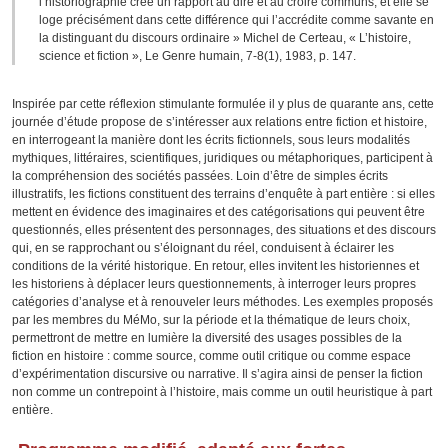
l’historiographie crée un rapport au dire et au croire communs, et elle se
loge précisément dans cette différence qui l’accrédite comme savante en
la distinguant du discours ordinaire »
Michel de Certeau, « L’histoire,
science et fiction », Le Genre humain, 7-8(1), 1983, p. 147.
Inspirée par cette réflexion stimulante formulée il y plus de quarante ans, cette
journée d’étude propose de s’intéresser aux relations entre fiction et histoire,
en interrogeant la manière dont les écrits fictionnels, sous leurs modalités
mythiques, littéraires, scientifiques, juridiques ou métaphoriques, participent à
la compréhension des sociétés passées. Loin d’être de simples écrits
illustratifs, les fictions constituent des terrains d’enquête à part entière : si elles
mettent en évidence des imaginaires et des catégorisations qui peuvent être
questionnés, elles présentent des personnages, des situations et des discours
qui, en se rapprochant ou s’éloignant du réel, conduisent à éclairer les
conditions de la vérité historique. En retour, elles invitent les historiennes et
les historiens à déplacer leurs questionnements, à interroger leurs propres
catégories d’analyse et à renouveler leurs méthodes. Les exemples proposés
par les membres du MéMo, sur la période et la thématique de leurs choix,
permettront de mettre en lumière la diversité des usages possibles de la
fiction en histoire : comme source, comme outil critique ou comme espace
d’expérimentation discursive ou narrative. Il s’agira ainsi de penser la fiction
non comme un contrepoint à l’histoire, mais comme un outil heuristique à part
entière.