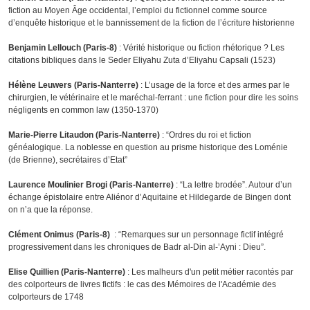
fiction au Moyen Âge occidental, l’emploi du fictionnel comme source
d’enquête historique et le bannissement de la fiction de l’écriture historienne
Benjamin Lellouch (Paris-8)
: Vérité historique ou fiction rhétorique ? Les
citations bibliques dans le Seder Eliyahu Zuta d’Eliyahu Capsali (1523)
Hélène Leuwers (Paris-Nanterre)
: L’usage de la force et des armes par le
chirurgien, le vétérinaire et le maréchal-ferrant : une fiction pour dire les soins
négligents en common law (1350-1370)
Marie-Pierre Litaudon (Paris-Nanterre)
: “Ordres du roi et fiction
généalogique. La noblesse en question au prisme historique des Loménie
(de Brienne), secrétaires d’Etat”
Laurence Moulinier Brogi (Paris-Nanterre)
: “La lettre brodée”. Autour d’un
échange épistolaire entre Aliénor d’Aquitaine et Hildegarde de Bingen dont
on n’a que la réponse.
Clément Onimus (Paris-8)
: “Remarques sur un personnage fictif intégré
progressivement dans les chroniques de Badr al-Din al-’Ayni : Dieu”.
Elise Quillien (Paris-Nanterre)
: Les malheurs d'un petit métier racontés par
des colporteurs de livres fictifs : le cas des Mémoires de l'Académie des
colporteurs de 1748