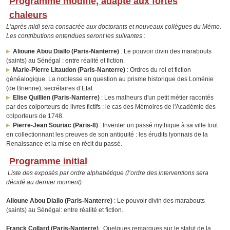
Programme modifié, adapté aux fortes
chaleurs
L'après midi sera consacrée aux doctorants et nouveaux collègues du Mémo.
Les contributions entendues seront les suivantes :
Alioune Abou Diallo (Paris-Nanterre)
: Le pouvoir divin des marabouts
(saints) au Sénégal : entre réalité et fiction.
Marie-Pierre Litaudon (Paris-Nanterre)
: Ordres du roi et fiction
généalogique. La noblesse en question au prisme historique des Loménie
(de Brienne), secrétaires d’Etat.
Elise Quillien (Paris-Nanterre)
: Les malheurs d'un petit métier racontés
par des colporteurs de livres fictifs : le cas des Mémoires de l'Académie des
colporteurs de 1748.
Pierre-Jean Souriac (Paris-8)
: Inventer un passé mythique à sa ville tout
en collectionnant les preuves de son antiquité : les érudits lyonnais de la
Renaissance et la mise en récit du passé.
Programme initial
Liste des exposés par ordre alphabétique (l’ordre des interventions sera
décidé au dernier moment)
Alioune Abou Diallo (Paris-Nanterre)
: Le pouvoir divin des marabouts
(saints) au Sénégal: entre réalité et fiction.
Franck Collard (Paris-Nanterre)
: Quelques remarques sur le statut de la